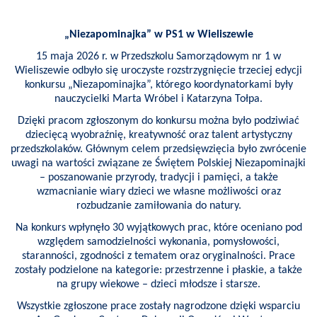
I
TURYSTYKA
„Niezapominajka” w PS1 w Wieliszewie
OŚWIATA
15 maja 2026 r. w Przedszkolu Samorządowym nr 1 w
Wieliszewie odbyło się uroczyste rozstrzygnięcie trzeciej edycji
konkursu „Niezapominajka”, którego koordynatorkami były
KULTURA
nauczycielki Marta Wróbel i Katarzyna Tołpa.
Dzięki pracom zgłoszonym do konkursu można było podziwiać
ODPADY
dziecięcą wyobraźnię, kreatywność oraz talent artystyczny
KOMUNALNE
przedszkolaków. Głównym celem przedsięwzięcia było zwrócenie
uwagi na wartości związane ze Świętem Polskiej Niezapominajki
– poszanowanie przyrody, tradycji i pamięci, a także
ZAPŁAĆ
PODATEK
wzmacnianie wiary dzieci we własne możliwości oraz
rozbudzanie zamiłowania do natury.
Na konkurs wpłynęło 30 wyjątkowych prac, które oceniano pod
ZDROWIE
względem samodzielności wykonania, pomysłowości,
staranności, zgodności z tematem oraz oryginalności. Prace
KONTAKT
zostały podzielone na kategorie: przestrzenne i płaskie, a także
na grupy wiekowe – dzieci młodsze i starsze.
Wszystkie zgłoszone prace zostały nagrodzone dzięki wsparciu
CZYSTE