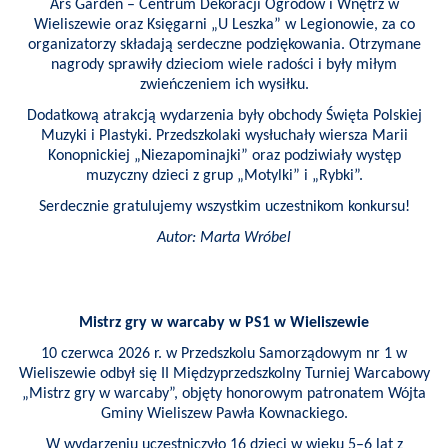
POWIETRZE
Ars Garden – Centrum Dekoracji Ogrodów i Wnętrz w
Wieliszewie oraz Księgarni „U Leszka” w Legionowie, za co
organizatorzy składają serdeczne podziękowania. Otrzymane
REUSE4WILL
nagrody sprawiły dzieciom wiele radości i były miłym
zwieńczeniem ich wysiłku.
WIELISZEWSKIE
Dodatkową atrakcją wydarzenia były obchody Święta Polskiej
WIANKI
Muzyki i Plastyki. Przedszkolaki wysłuchały wiersza Marii
Konopnickiej „Niezapominajki” oraz podziwiały występ
muzyczny dzieci z grup „Motylki” i „Rybki”.
Serdecznie gratulujemy wszystkim uczestnikom konkursu!
Autor: Marta Wróbel
Mistrz gry w warcaby w PS1 w Wieliszewie
10 czerwca 2026 r. w Przedszkolu Samorządowym nr 1 w
Wieliszewie odbył się II Międzyprzedszkolny Turniej Warcabowy
„Mistrz gry w warcaby”, objęty honorowym patronatem Wójta
Gminy Wieliszew Pawła Kownackiego.
W wydarzeniu uczestniczyło 16 dzieci w wieku 5–6 lat z