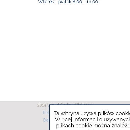
Wtorek - piątek 8.00 - 16.00
2019 Urząd Gminy Wieliszew
Polityka plików cookies
Ta witryna używa plików cooki
Więcej informacji o używanyc
Deklaracja dostępności
plikach cookie można znaleź
RODO