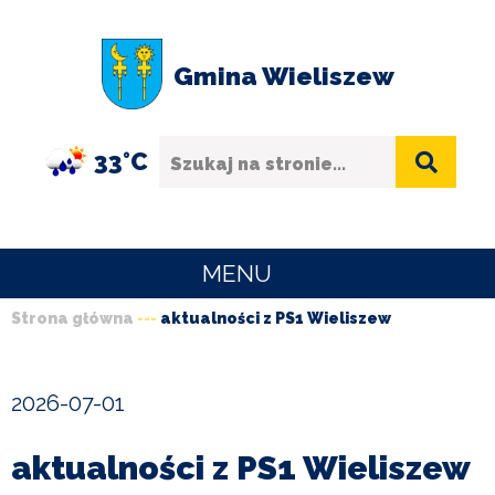
Przejdź
Przejdź
Przejdź
Przejdź
do
do
do
do
Gmina Wieliszew
menu
treści
wyszukiwania
stopki
Szukaj
33°C
MENU
Strona główna
aktualności z PS1 Wieliszew
URZĄD
Ścieżka
GMINY
nawigacyjna
2026-07-01
O
GMINIE
aktualności z PS1 Wieliszew
SPORT