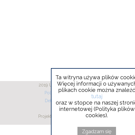
Ta witryna używa plików cooki
Więcej informacji o używanyc
2019 Urząd Gminy Wieliszew
plikach cookie można znaleź
Polityka plików cookies
tutaj
Deklaracja dostępności
oraz w stopce na naszej stron
internetowej (Polityka plików
RODO
cookies).
Projekt i wykonanie:
Will
Vobacom
open
in
new
Zgadzam się