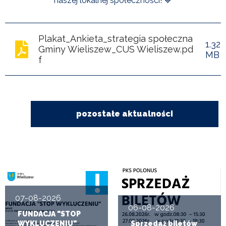
naszej lokalnej społeczności! 💙
POWIETRZE
REUSE4WILL
Plakat_Ankieta_strategia społeczna
1.32
Gminy Wieliszew_CUS Wieliszew.pd
MB
WIELISZEWSKIE
f
WIANKI
pozostałe aktualności
07-08-2026
06-08-2026
FUNDACJA "STOP
WYKLUCZENIU"
Sprzedaż biletów