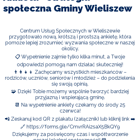
I
społeczna Gminy Wieliszew
TURYSTYKA
OŚWIATA
Centrum Usług Społecznych w Wieliszewie
przygotowało nową, krótszą i prostszą ankietę, która
KULTURA
pomoże lepiej zrozumieć wyzwania społeczne w naszej
okolicy.
📋 Wypełnienie zajmie tylko kilka minut, a Twoje
ODPADY
KOMUNALNE
odpowiedzi pomogą nam działać skuteczniej!
👨‍👩‍👧‍👦 Zachęcamy wszystkich mieszkańców –
rodziców, uczniów, seniorów i młodzież – do podzielenia
ZAPŁAĆ
się swoją opinią.
PODATEK
🧩 Dzięki Tobie możemy wspólnie tworzyć bardziej
przyjazną i wspierającą gminę.
ZDROWIE
📆 Na wypełnienie ankiety czekamy do środy 25
czerwca!
📲 Zeskanuj kod QR z plakatu (załącznik) lub kliknij link ➡️
KONTAKT
🔗 https://forms.gle/CmvrRAi2saX5BkQY9
Dziękujemy za poświęcony czas i współtworzenie
CZYSTE