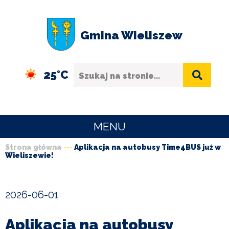
Przejdź
Przejdź
Przejdź
Przejdź
do
do
do
do
Gmina Wieliszew
menu
treści
wyszukiwania
stopki
Szukaj
25°C
MENU
Strona główna
Aplikacja na autobusy Time4BUS już w
URZĄD
Wieliszewie!
Ścieżka
GMINY
nawigacyjna
O
2026-06-01
GMINIE
Aplikacja na autobusy
SPORT