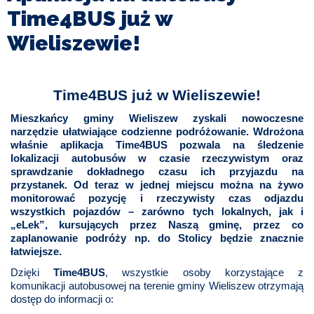
I
Time4BUS już w
TURYSTYKA
Wieliszewie!
OŚWIATA
KULTURA
Time4BUS już w Wieliszewie!
Mieszkańcy gminy Wieliszew zyskali nowoczesne
ODPADY
narzędzie ułatwiające codzienne podróżowanie. Wdrożona
KOMUNALNE
właśnie aplikacja Time4BUS pozwala na śledzenie
lokalizacji autobusów w czasie rzeczywistym oraz
sprawdzanie dokładnego czasu ich przyjazdu na
ZAPŁAĆ
przystanek. Od teraz w jednej miejscu można na żywo
PODATEK
monitorować pozycję i rzeczywisty czas odjazdu
wszystkich pojazdów – zarówno tych lokalnych, jak i
„eLek”, kursujących przez Naszą gminę, przez co
ZDROWIE
zaplanowanie podróży np. do Stolicy będzie znacznie
łatwiejsze.
KONTAKT
Dzięki
Time4BUS
, wszystkie osoby korzystające z
komunikacji autobusowej na terenie gminy Wieliszew otrzymają
dostęp do informacji o:
CZYSTE