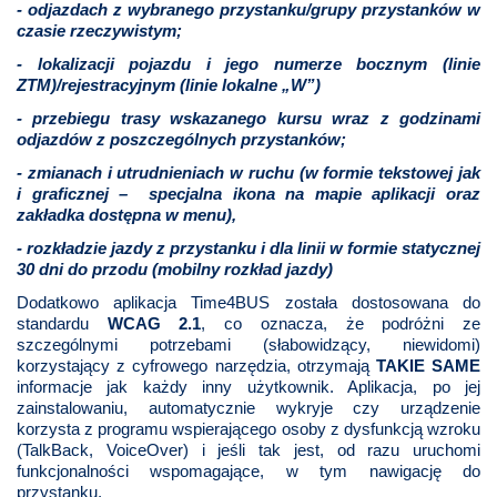
POWIETRZE
- odjazdach z wybranego przystanku/grupy przystanków w
czasie rzeczywistym;
- lokalizacji pojazdu i jego numerze bocznym (linie
REUSE4WILL
ZTM)/rejestracyjnym (linie lokalne „W”)
- przebiegu trasy wskazanego kursu wraz z godzinami
WIELISZEWSKIE
odjazdów z poszczególnych przystanków;
WIANKI
- zmianach i utrudnieniach w ruchu (w formie tekstowej jak
i graficznej – specjalna ikona na mapie aplikacji oraz
zakładka dostępna w menu),
- rozkładzie jazdy z przystanku i dla linii w formie statycznej
30 dni do przodu (mobilny rozkład jazdy)
Dodatkowo aplikacja Time4BUS została dostosowana do
standardu
WCAG 2.1
, co oznacza, że podróżni ze
szczególnymi potrzebami (słabowidzący, niewidomi)
korzystający z cyfrowego narzędzia, otrzymają
TAKIE SAME
informacje jak każdy inny użytkownik. Aplikacja, po jej
zainstalowaniu, automatycznie wykryje czy urządzenie
korzysta z programu wspierającego osoby z dysfunkcją wzroku
(TalkBack, VoiceOver) i jeśli tak jest, od razu uruchomi
funkcjonalności wspomagające, w tym nawigację do
przystanku.