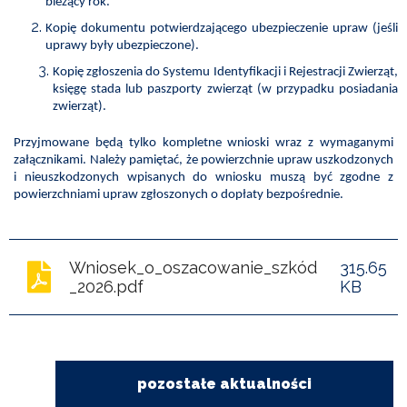
bieżący rok.
POWIETRZE
Kopię dokumentu potwierdzającego ubezpieczenie upraw (jeśli
uprawy były ubezpieczone).
REUSE4WILL
Kopię zgłoszenia do Systemu Identyfikacji i Rejestracji Zwierząt,
księgę stada lub paszporty zwierząt (w przypadku posiadania
WIELISZEWSKIE
zwierząt).
WIANKI
Przyjmowane będą tylko kompletne wnioski wraz z wymaganymi
załącznikami. Należy pamiętać, że powierzchnie upraw uszkodzonych
i nieuszkodzonych wpisanych do wniosku muszą być zgodne z
powierzchniami upraw zgłoszonych o dopłaty bezpośrednie.
Wniosek_o_oszacowanie_szkód
315.65
_2026.pdf
KB
pozostałe aktualności