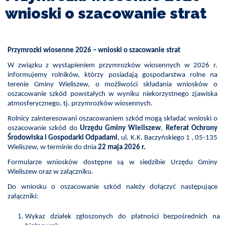
I
wnioski o szacowanie strat
TURYSTYKA
OŚWIATA
Przymrozki wiosenne 2026 – wnioski o szacowanie strat
KULTURA
W związku z wystąpieniem przymrozków wiosennych w 2026 r.
informujemy rolników, którzy posiadają gospodarstwa rolne na
terenie Gminy Wieliszew, o możliwości składania wniosków o
ODPADY
oszacowanie szkód powstałych w wyniku niekorzystnego zjawiska
KOMUNALNE
atmosferycznego, tj. przymrozków wiosennych.
Rolnicy zainteresowani oszacowaniem szkód mogą składać wnioski o
oszacowanie szkód do
ZAPŁAĆ
Urzędu Gminy Wieliszew
,
Referat Ochrony
PODATEK
Środowiska i Gospodarki Odpadami
, ul. K.K. Baczyńskiego 1 , 05-135
Wieliszew, w terminie do dnia
22 maja 2026 r.
Formularze wniosków dostępne są w siedzibie Urzędu Gminy
ZDROWIE
Wieliszew oraz w załączniku.
Do wniosku o oszacowanie szkód należy dołączyć następujące
KONTAKT
załączniki:
Wykaz działek zgłoszonych do płatności bezpośrednich na
CZYSTE