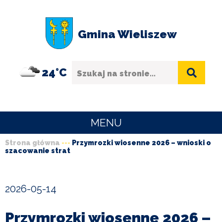
Przejdź
Przejdź
Przejdź
Przejdź
do
do
do
do
Gmina Wieliszew
menu
treści
wyszukiwania
stopki
Szukaj
24°C
MENU
Strona główna
Przymrozki wiosenne 2026 – wnioski o
URZĄD
szacowanie strat
Ścieżka
GMINY
nawigacyjna
O
2026-05-14
GMINIE
Przymrozki wiosenne 2026 –
SPORT