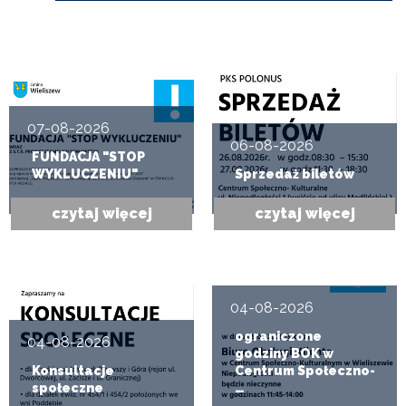
07-08-2026
06-08-2026
FUNDACJA "STOP
WYKLUCZENIU"
Sprzedaż biletów
czytaj więcej
czytaj więcej
04-08-2026
ograniczone
04-08-2026
godziny BOK w
Konsultacje
Centrum Społeczno-
społeczne
…