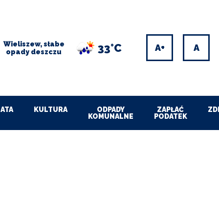
Wieliszew, słabe
33°C
Increase
Res
opady deszczu
font
font
size
size
ATA
KULTURA
ODPADY
ZAPŁAĆ
ZD
KOMUNALNE
PODATEK