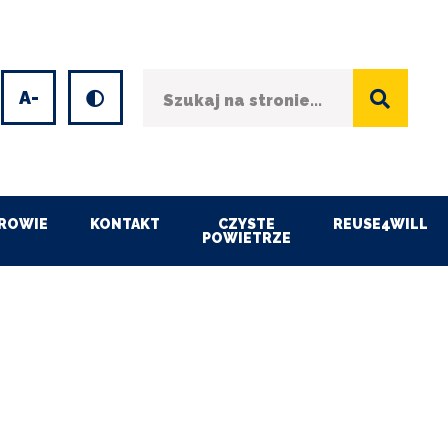
Szukaj
Wersja kontrastowa
et
Decrease
font
size
ROWIE
KONTAKT
CZYSTE
REUSE4WILL
POWIETRZE