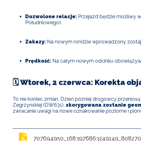
Dozwolone relacje:
Przejazd będzie możliwy w
Południowego).
Zakazy:
Na nowym rondzie wprowadzony zosta
Prędkość:
Na całym nowym odcinku obowiązywać
🗓️ Wtorek, 2 czerwca: Korekta ob
To nie koniec zmian. Dzień później drogowcy przeniosą 
Zegrzyńskiej (DW631),
skorygowana zostanie geom
zwracanie uwagi na nowe oznakowanie poziome i pion
707694950_1683976863249149_8082700