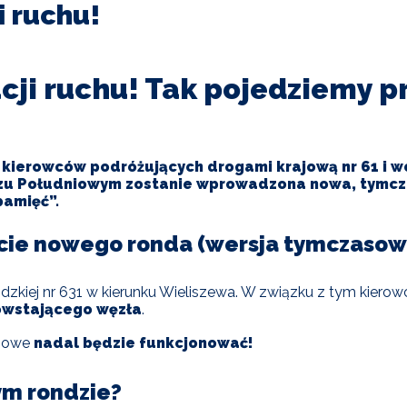
i ruchu!
cji ruchu! Tak pojedziemy p
r., kierowców podróżujących drogami krajową nr 61 i 
rzu Południowym zostanie wprowadzona nowa, tymcza
pamięć”.
arcie nowego ronda (wersja tymczasow
wódzkiej nr 631 w kierunku Wieliszewa. W związku z tym kie
owstającego węzła
.
asowe
nadal będzie funkcjonować!
ym rondzie?