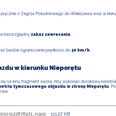
yłącznie z Zegrza Południowego do Wieliszewa oraz w kier
je bezwzględny
zakaz zawracania
.
 będzie ograniczenie prędkości do
30 km/h
.
jazdu w kierunku Nieporętu
się na inny fragment węzła. Aby wykonać docelową konstrukcj
etria tymczasowego objazdu w stronę Nieporętu
. P
owe.
503122876221_n.jpg
111.27 KB