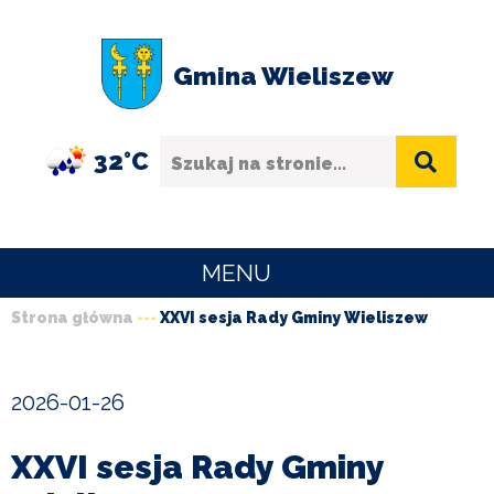
Przejdź
Przejdź
Przejdź
Przejdź
do
do
do
do
Gmina Wieliszew
menu
treści
wyszukiwania
stopki
Szukaj
32°C
MENU
Strona główna
XXVI sesja Rady Gminy Wieliszew
URZĄD
Ścieżka
GMINY
nawigacyjna
2026-01-26
O
GMINIE
XXVI sesja Rady Gminy
SPORT