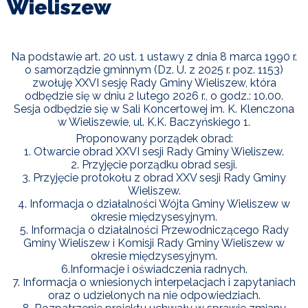
Wieliszew
I
TURYSTYKA
OŚWIATA
Na podstawie art. 20 ust. 1 ustawy z dnia 8 marca 1990 r.
o samorządzie gminnym (Dz. U. z 2025 r. poz. 1153)
zwołuję XXVI sesję Rady Gminy Wieliszew, która
KULTURA
odbędzie się w dniu 2 lutego 2026 r., o godz.: 10.00.
Sesja odbędzie się w Sali Koncertowej im. K. Klenczona
w Wieliszewie, ul. K.K. Baczyńskiego 1.
ODPADY
KOMUNALNE
Proponowany porządek obrad:
1. Otwarcie obrad XXVI sesji Rady Gminy Wieliszew.
2. Przyjęcie porządku obrad sesji.
ZAPŁAĆ
3. Przyjęcie protokołu z obrad XXV sesji Rady Gminy
PODATEK
Wieliszew.
4. Informacja o działalności Wójta Gminy Wieliszew w
okresie międzysesyjnym.
ZDROWIE
5. Informacja o działalności Przewodniczącego Rady
Gminy Wieliszew i Komisji Rady Gminy Wieliszew w
okresie międzysesyjnym.
KONTAKT
6.Informacje i oświadczenia radnych.
7. Informacja o wniesionych interpelacjach i zapytaniach
oraz o udzielonych na nie odpowiedziach.
CZYSTE