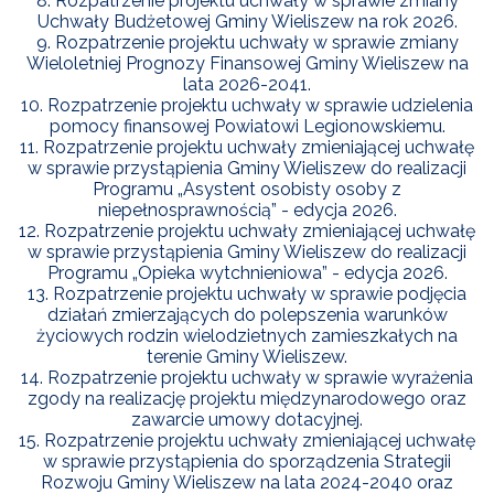
8. Rozpatrzenie projektu uchwały w sprawie zmiany
POWIETRZE
Uchwały Budżetowej Gminy Wieliszew na rok 2026.
9. Rozpatrzenie projektu uchwały w sprawie zmiany
Wieloletniej Prognozy Finansowej Gminy Wieliszew na
REUSE4WILL
lata 2026-2041.
10. Rozpatrzenie projektu uchwały w sprawie udzielenia
pomocy finansowej Powiatowi Legionowskiemu.
WIELISZEWSKIE
WIANKI
11. Rozpatrzenie projektu uchwały zmieniającej uchwałę
w sprawie przystąpienia Gminy Wieliszew do realizacji
Programu „Asystent osobisty osoby z
niepełnosprawnością” - edycja 2026.
12. Rozpatrzenie projektu uchwały zmieniającej uchwałę
w sprawie przystąpienia Gminy Wieliszew do realizacji
Programu „Opieka wytchnieniowa” - edycja 2026.
13. Rozpatrzenie projektu uchwały w sprawie podjęcia
działań zmierzających do polepszenia warunków
życiowych rodzin wielodzietnych zamieszkałych na
terenie Gminy Wieliszew.
14. Rozpatrzenie projektu uchwały w sprawie wyrażenia
zgody na realizację projektu międzynarodowego oraz
zawarcie umowy dotacyjnej.
15. Rozpatrzenie projektu uchwały zmieniającej uchwałę
w sprawie przystąpienia do sporządzenia Strategii
Rozwoju Gminy Wieliszew na lata 2024-2040 oraz