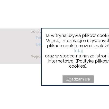
2019 Urząd Gminy Wieliszew
Ta witryna używa plików cooki
Polityka plików cookies
Więcej informacji o używanyc
Deklaracja dostępności
plikach cookie można znaleź
tutaj
RODO
oraz w stopce na naszej stron
Projekt i wykonanie:
Will
Vobacom
internetowej (Polityka plików
open
in
cookies).
new
window
Zgadzam się