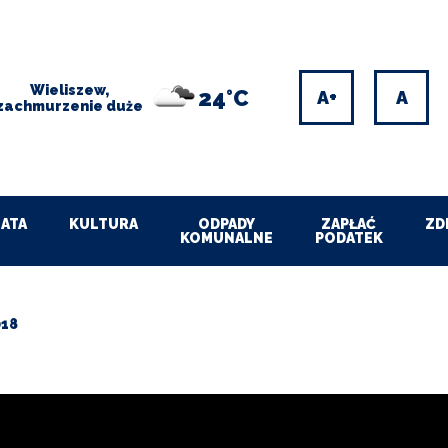
Wieliszew,
24°C
Increase
Res
zachmurzenie duże
font
font
size
size
ATA
KULTURA
ODPADY
ZAPŁAĆ
ZD
KOMUNALNE
PODATEK
018