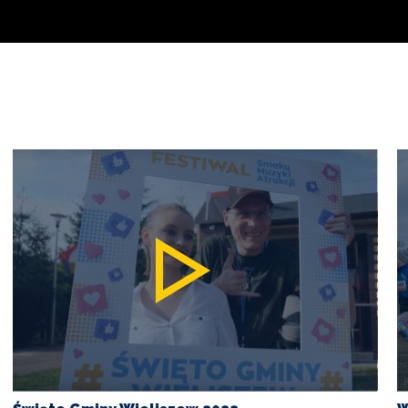
Święto
W