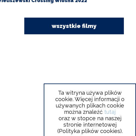
ieliszewski Crossing Wiosna 2022
Wiel
rossing
Cross
iosna
2022
022
zapo
wszystkie filmy
Ta witryna używa plików
cookie. Więcej informacji o
używanych plikach cookie
można znaleźć
tutaj
oraz w stopce na naszej
stronie internetowej
(Polityka plików cookies).