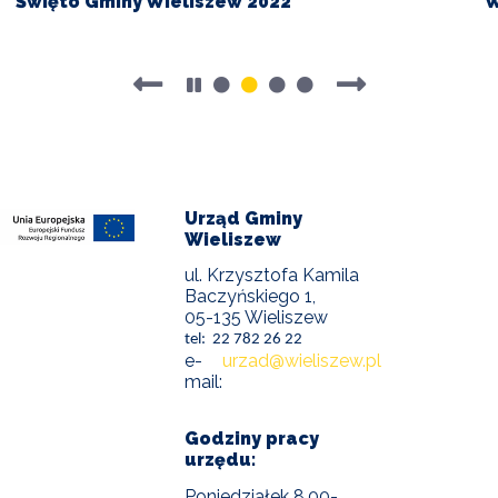
Święto Gminy Wieliszew 2022
W
Gminy
C
Wieliszew
W
2022
2
Pause
videos
slider
Urząd Gminy
Wieliszew
ul. Krzysztofa Kamila
Baczyńskiego 1,
05-135 Wieliszew
tel: 22 782 26 22
e-
urzad@wieliszew.pl
mail:
Godziny pracy
urzędu:
Poniedziałek 8.00-