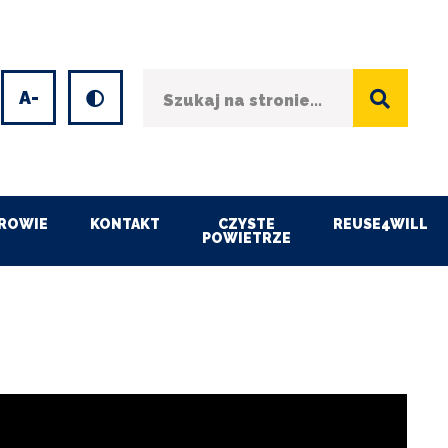
Szukaj
Wersja kontrastowa
et
Decrease
font
size
ROWIE
KONTAKT
CZYSTE
REUSE4WILL
POWIETRZE