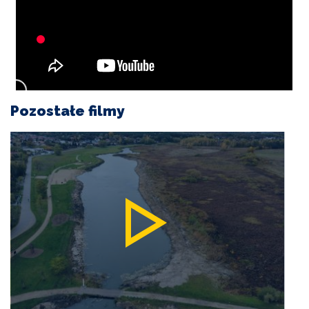
I
TURYSTYKA
OŚWIATA
KULTURA
Pozostałe filmy
ODPADY
KOMUNALNE
ZAPŁAĆ
PODATEK
ZDROWIE
KONTAKT
CZYSTE