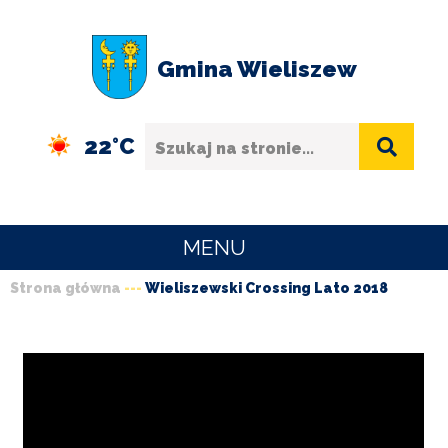
Przejdź
Przejdź
Przejdź
Przejdź
do
do
do
do
Gmina Wieliszew
menu
treści
wyszukiwania
stopki
Szukaj
22°C
MENU
Strona główna
Wieliszewski Crossing Lato 2018
URZĄD
Ścieżka
GMINY
nawigacyjna
O
GMINIE
SPORT