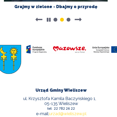
POWIETRZE
Grajmy
Fi
Grajmy w zielone - Dbajmy o przyrodę
F
w
Z
zielone
P
REUSE4WILL
-
w
Pause
Dbajmy
Sz
videos
o
Bi
slider
przyrodę
Pr
WIELISZEWSKIE
2
WIANKI
K
Urząd Gminy Wieliszew
ul. Krzysztofa Kamila Baczyńskiego 1,
05-135 Wieliszew
tel: 22 782 26 22
e-mail:
urzad@wieliszew.pl