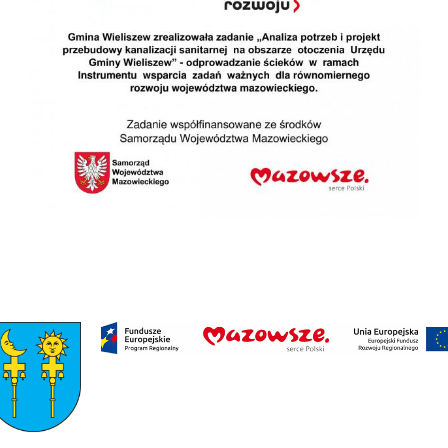
I
TURYSTYKA
OŚWIATA
KULTURA
ODPADY
KOMUNALNE
ZAPŁAĆ
PODATEK
ZDROWIE
KONTAKT
CZYSTE