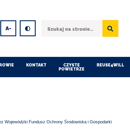
Szukaj
Wersja kontrastowa
et
Decrease
font
size
ROWIE
KONTAKT
CZYSTE
REUSE4WILL
POWIETRZE
ez Wojewódzki Fundusz Ochrony Środowiska i Gospodarki