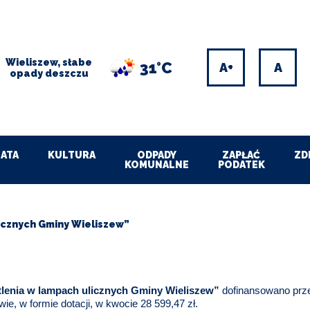
Wieliszew, słabe
31°C
Increase
Res
opady deszczu
font
font
size
size
ATA
KULTURA
ODPADY
ZAPŁAĆ
ZD
KOMUNALNE
PODATEK
icznych Gminy Wieliszew”
lenia w lampach ulicznych Gminy Wieliszew”
dofinansowano prz
e, w formie dotacji, w kwocie 28 599,47 zł.