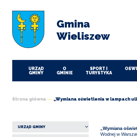
Przejdź
Przejdź
Przejdź
Przejdź
do
do
do
do
menu
treści
wyszukiwania
stopki
Gmina
Wieliszew
URZĄD
O
SPORT I
OŚWI
GMINY
GMINIE
TURYSTYKA
Strona główna
„Wymiana oświetlenia w lampach ul
Ścieżka
nawigacyjna
URZĄD GMINY
„Wymiana oświet
Wodnej w Warszawi