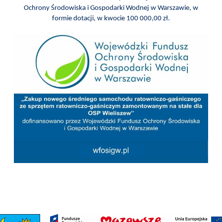
I
Ochrony Środowiska i Gospodarki Wodnej w Warszawie, w
TURYSTYKA
formie dotacji, w kwocie 100 000,00 zł.
OŚWIATA
KULTURA
ODPADY
KOMUNALNE
ZAPŁAĆ
PODATEK
ZDROWIE
KONTAKT
CZYSTE