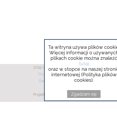
Ta witryna używa plików cooki
Więcej informacji o używanyc
plikach cookie można znaleź
tutaj
2019 Urząd Gminy Wieliszew
oraz w stopce na naszej stron
internetowej (Polityka plików
Polityka plików cookies
cookies).
Deklaracja dostępności
RODO
Zgadzam się
Projekt i wykonanie:
Will
Vobacom
open
in
new
window