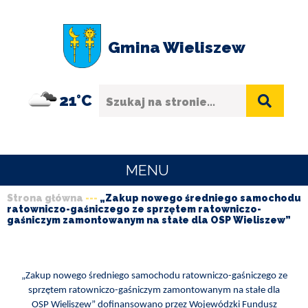
Przejdź
Przejdź
Przejdź
Przejdź
do
do
do
do
Gmina Wieliszew
menu
treści
wyszukiwania
stopki
Szukaj
21°C
MENU
Strona główna
„Zakup nowego średniego samochodu
URZĄD
ratowniczo-gaśniczego ze sprzętem ratowniczo-
Ścieżka
GMINY
gaśniczym zamontowanym na stałe dla OSP Wieliszew”
nawigacyjna
O
GMINIE
„Zakup nowego średniego samochodu ratowniczo-gaśniczego ze
sprzętem ratowniczo-gaśniczym zamontowanym na stałe dla
SPORT
OSP Wieliszew” dofinansowano przez Wojewódzki Fundusz