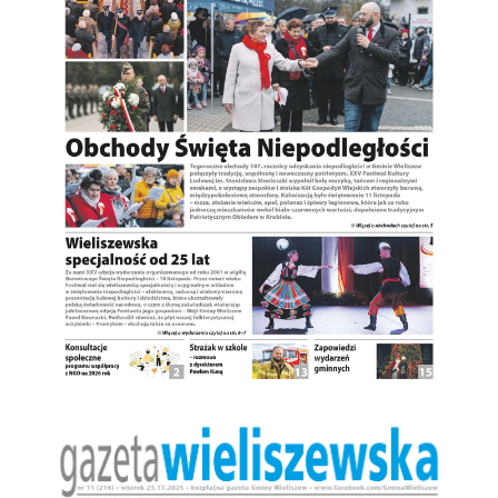
I
TURYSTYKA
OŚWIATA
KULTURA
ODPADY
KOMUNALNE
ZAPŁAĆ
PODATEK
ZDROWIE
KONTAKT
CZYSTE