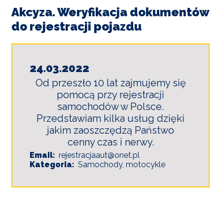
I
Akcyza. Weryfikacja dokumentów
TURYSTYKA
do rejestracji pojazdu
OŚWIATA
KULTURA
24.03.2022
Od przeszło 10 lat zajmujemy się
ODPADY
pomocą przy rejestracji
KOMUNALNE
samochodów w Polsce.
Przedstawiam kilka usług dzięki
ZAPŁAĆ
jakim zaoszczędzą Państwo
PODATEK
cenny czas i nerwy.
Email
rejestracjaaut@onet.pl
ZDROWIE
Kategoria
Samochody, motocykle
KONTAKT
CZYSTE