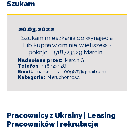
POWIETRZE
Szukam
REUSE4WILL
20.03.2022
WIELISZEWSKIE
Szukam mieszkania do wynajęcia
WIANKI
lub kupna w gminie Wieliszew 3
pokoje.... 518723529 Marcin...
Nadesłane przez
Marcin G
Telefon
518723528
Email
marcingoral100987@gmail.com
Kategoria
Nieruchomości
Pracownicy z Ukrainy | Leasing
Pracowników | rekrutacja