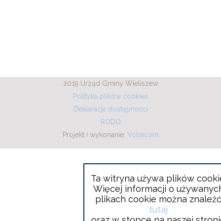
2019 Urząd Gminy Wieliszew
Polityka plików cookies
Deklaracja dostępności
RODO
Projekt i wykonanie:
Will
Vobacom
open
in
new
window
Ta witryna używa plików cooki
Więcej informacji o używanyc
plikach cookie można znaleź
tutaj
oraz w stopce na naszej stron