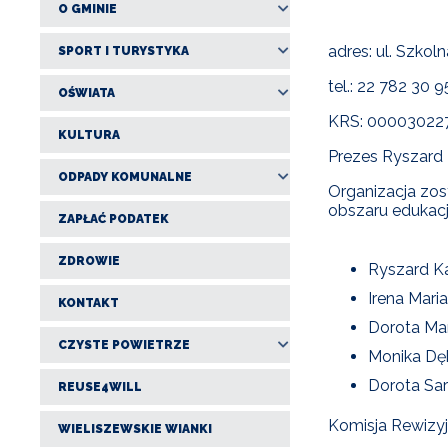
O GMINIE
adres: ul. Szkol
SPORT I TURYSTYKA
tel.: 22 782 30 9
OŚWIATA
KRS: 00003022
KULTURA
Prezes Ryszard
ODPADY KOMUNALNE
Organizacja zos
obszaru edukacj
ZAPŁAĆ PODATEK
ZDROWIE
Ryszard K
Irena Mari
KONTAKT
Dorota Ma
CZYSTE POWIETRZE
Monika Dę
Dorota Sa
REUSE4WILL
Komisja Rewizy
WIELISZEWSKIE WIANKI