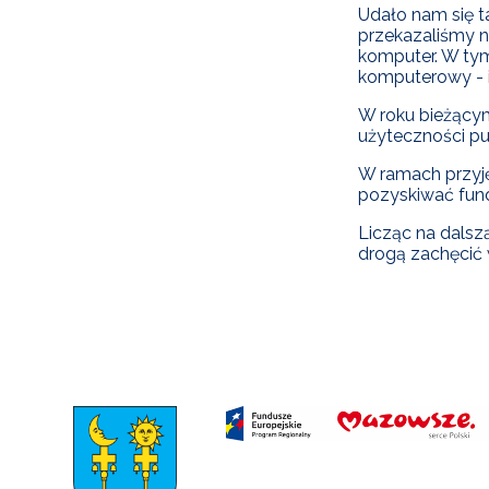
Udało nam się 
przekazaliśmy n
komputer. W tym
komputerowy - 
W roku bieżącym 
użyteczności pub
W ramach przyj
pozyskiwać fund
Licząc na dalsz
drogą zachęcić 