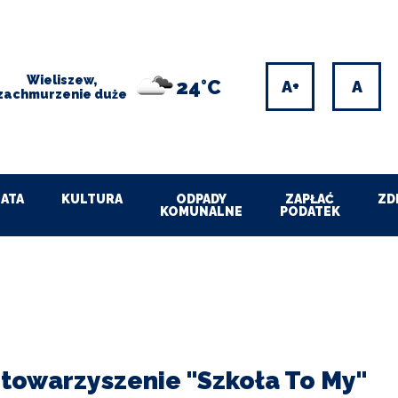
Wieliszew,
24°C
Increase
Res
zachmurzenie duże
font
font
size
size
ATA
KULTURA
ODPADY
ZAPŁAĆ
ZD
KOMUNALNE
PODATEK
towarzyszenie "Szkoła To My"