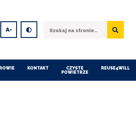
Szukaj
Wersja kontrastowa
et
Decrease
font
size
ROWIE
KONTAKT
CZYSTE
REUSE4WILL
POWIETRZE