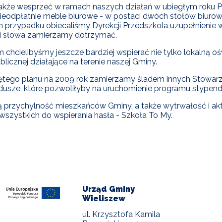
także wesprzeć w ramach naszych działań w ubiegłym roku 
ieodpłatnie meble biurowe - w postaci dwóch stołów biuro
 przypadku obiecaliśmy Dyrekcji Przedszkola uzupełnienie 
i słowa zamierzamy dotrzymać.
chcielibyśmy jeszcze bardziej wspierać nie tylko lokalną oświ
licznej działające na terenie naszej Gminy.
ętego planu na 2009 rok zamierzamy śladem innych Stowarz
usze, które pozwoliłyby na uruchomienie programu stypend
ą przychylność mieszkańców Gminy, a także wytrwałość i a
wszystkich do wspierania hasła - Szkoła To My.
Urząd Gminy
Wieliszew
ul. Krzysztofa Kamila