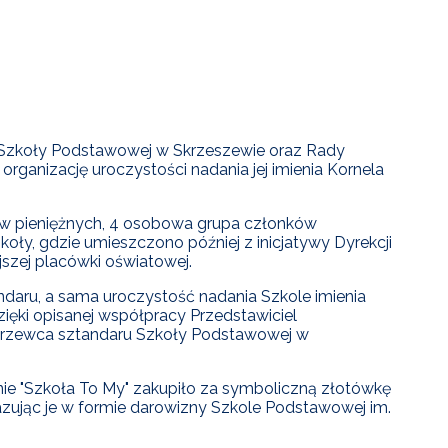
i Szkoły Podstawowej w Skrzeszewie oraz Rady
rganizację uroczystości nadania jej imienia Kornela
ów pieniężnych, 4 osobowa grupa członków
ły, gdzie umieszczono później z inicjatywy Dyrekcji
szej placówki oświatowej.
aru, a sama uroczystość nadania Szkole imienia
ęki opisanej współpracy Przedstawiciel
 drzewca sztandaru Szkoły Podstawowej w
ie "Szkoła To My" zakupiło za symboliczną złotówkę
azując je w formie darowizny Szkole Podstawowej im.