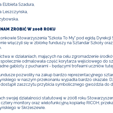
 Elżbieta Szadura,
a Leszczyńska,
rzybowska.
 NAM ZROBIĆ W 2008 ROKU
łonkowie Stowarzyszenia "Szkoła To My" pod egidą Dyrekcj
ie włączyli się w zbiórkę funduszy na Sztandar Szkoły oraz o
o.
ictwa w działaniach, mających na celu zgromadzenie środk
społecznie odmalowała część korytarza wejściowego do szko
adne gabloty z pucharami - będącymi trofeami uczniów tutej
dusze pozwoliły na zakup bardzo reprezentacyjnego sztand
ńskiego w naszym przekonaniu wypadła bardzo okazale. Dzi
 dostąpił zaszczytu przybicia symbolicznego gwoździa do
h swojej działalności statutowej w 2008 roku Stowarzyszen
cztery monitory oraz wielofunkcyjną kopiarkę RICOH, przek
yńskiego w Skrzeszewie.