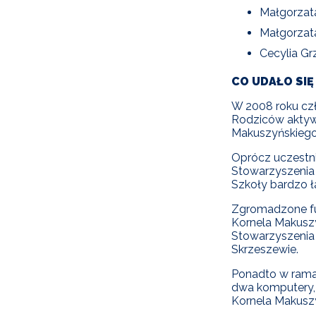
Małgorzata
Małgorzat
Cecylia G
CO UDAŁO SIĘ
W 2008 roku cz
Rodziców aktywn
Makuszyńskieg
Oprócz uczestn
Stowarzyszenia 
Szkoły bardzo ł
Zgromadzone fun
Kornela Makuszy
Stowarzyszenia
Skrzeszewie.
Ponadto w ramac
dwa komputery, 
Kornela Makusz