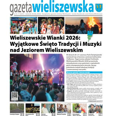
I
TURYSTYKA
OŚWIATA
KULTURA
ODPADY
KOMUNALNE
ZAPŁAĆ
PODATEK
ZDROWIE
KONTAKT
CZYSTE