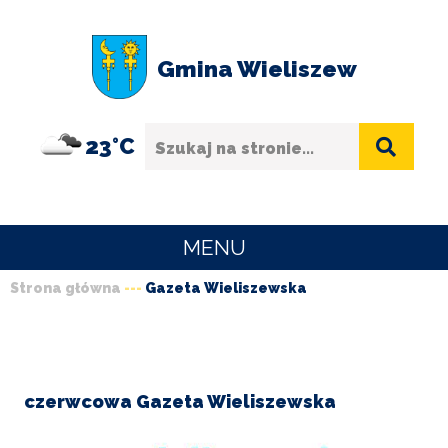
Przejdź
Przejdź
Przejdź
Przejdź
do
do
do
do
Gmina Wieliszew
menu
treści
wyszukiwania
stopki
Szukaj
23°C
MENU
Strona główna
Gazeta Wieliszewska
URZĄD
Ścieżka
GMINY
nawigacyjna
O
GMINIE
czerwcowa Gazeta Wieliszewska
SPORT