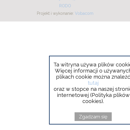
RODO
Projekt i wykonanie:
Will
Vobacom
open
in
new
window
Ta witryna używa plików cooki
Więcej informacji o używanyc
plikach cookie można znaleź
tutaj
oraz w stopce na naszej stron
internetowej (Polityka plików
cookies).
Zgadzam się