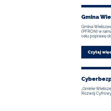
Gmina Wie
Gmina Wielisze
(PFRON) w ramac
celu poprawę do
Czytaj wię
Cyberbezp
„Gminie Wielis
Rozwój Cyfrowy