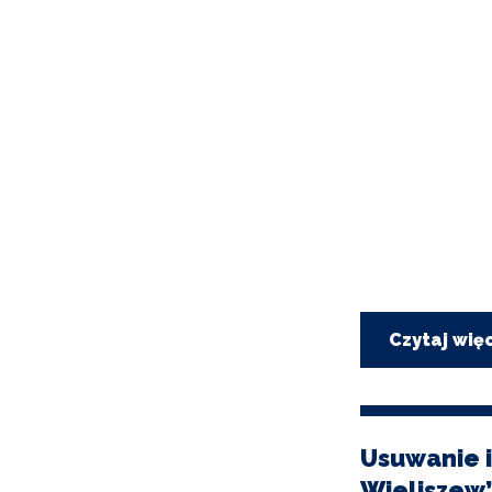
Czytaj wię
Usuwanie i
Wieliszew