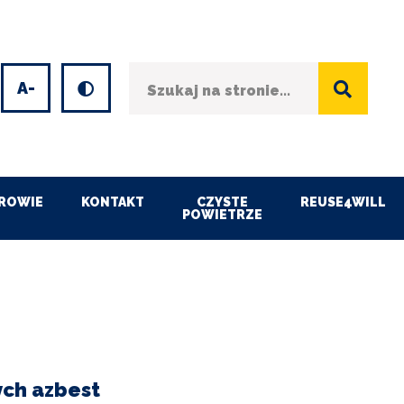
Szukaj
Wersja kontrastowa
et
Decrease
font
size
ROWIE
KONTAKT
CZYSTE
REUSE4WILL
POWIETRZE
ych azbest