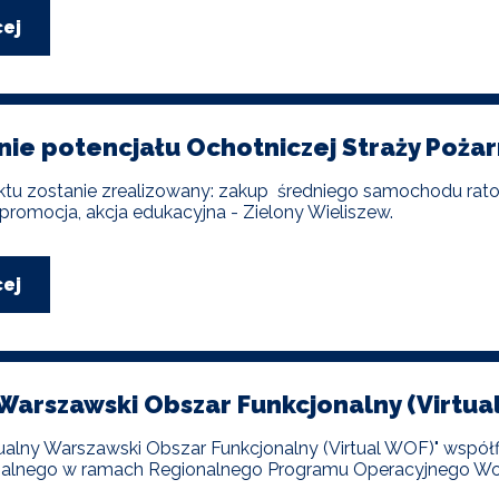
cej
o
„Zakup
nowego
średniego
samochodu
ratowniczo-
e potencjału Ochotniczej Straży Pożar
gaśniczego
ze
ktu zostanie zrealizowany: zakup średniego samochodu rat
sprzętem
 promocja, akcja edukacyjna - Zielony Wieliszew.
ratowniczo-
gaśniczym
zamontowanym
na
cej
o
stałe
Wzmocnienie
dla
potencjału
OSP
Ochotniczej
Wieliszew”
Straży
Pożarnej
Warszawski Obszar Funkcjonalny (Virtua
w
Wieliszewie
rtualny Warszawski Obszar Funkcjonalny (Virtual WOF)" wspó
alnego w ramach Regionalnego Programu Operacyjnego Wo