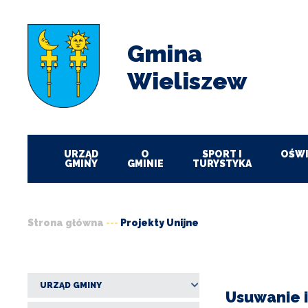
Przejdź
Przejdź
Przejdź
Przejdź
do
do
do
do
menu
treści
wyszukiwania
stopki
Gmina
Wieliszew
URZĄD
O
SPORT I
OŚWI
GMINY
GMINIE
TURYSTYKA
Strona główna
Projekty Unijne
Ścieżka
nawigacyjna
URZĄD GMINY
Usuwanie i