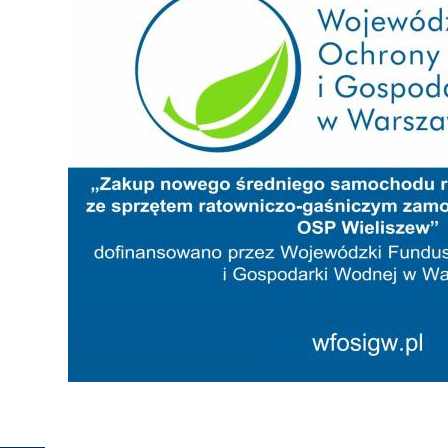
Ochrony
Środowiska
i
Gospodarki
Wodnej
w
Warszawie”