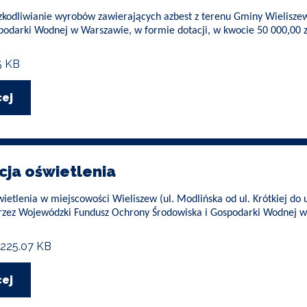
zkodliwianie wyrobów zawierających azbest z terenu Gminy Wielisz
podarki Wodnej w Warszawie, w formie dotacji, w kwocie 50 000,00 z
5 KB
cej
o
Usuwanie
i
unieszkodliwianie
wyrobów
zawierających
cja oświetlenia
azbest
etlenia w miejscowości Wieliszew (ul. Modlińska od ul. Krótkiej do u
zez Wojewódzki Fundusz Ochrony Środowiska i Gospodarki Wodnej w W
225.07 KB
cej
o
Modernizacja
oświetlenia