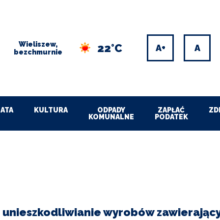
Wieliszew,
22°C
Increase
Res
bezchmurnie
font
font
size
size
ATA
KULTURA
ODPADY
ZAPŁAĆ
ZD
KOMUNALNE
PODATEK
 unieszkodliwianie wyrobów zawierając