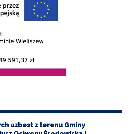
ych azbest z terenu Gminy
usz Ochrony Środowiska i