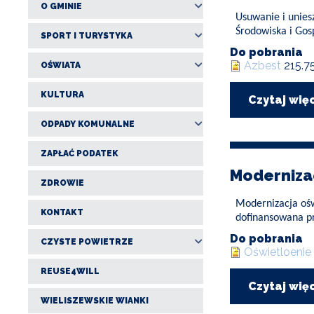
O GMINIE
Usuwanie i unies
Środowiska i Gos
SPORT I TURYSTYKA
Do pobrania
Azbest
215.7
OŚWIATA
KULTURA
Czytaj wię
ODPADY KOMUNALNE
ZAPŁAĆ PODATEK
Moderniza
ZDROWIE
Modernizacja oświ
KONTAKT
dofinansowana pr
Do pobrania
CZYSTE POWIETRZE
Oświetloenie
REUSE4WILL
Czytaj wię
WIELISZEWSKIE WIANKI