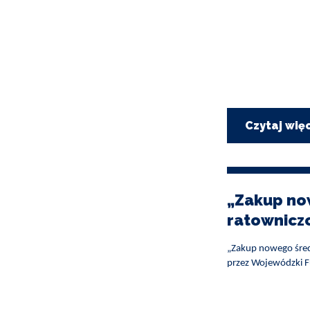
Czytaj wię
„Zakup no
ratownicz
„Zakup nowego śred
przez Wojewódzki F