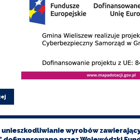
cej
o
Cyberbezpieczny
Samorząd
w
Gminie
Wieliszew
 unieszkodliwianie wyrobów zawierając
” dofinansowano przez Wojewódzki Fund