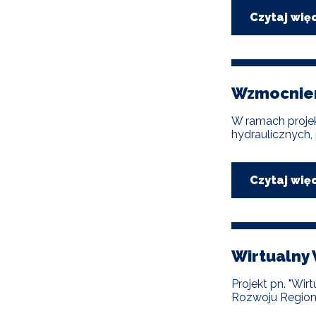
Czytaj wię
Wzmocnieni
W ramach proje
hydraulicznych,
Czytaj wię
Wirtualny 
Projekt pn. "Wi
Rozwoju Region