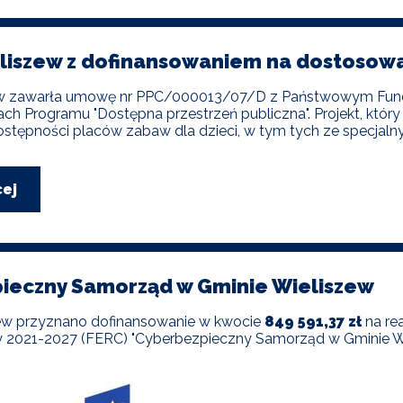
liszew z dofinansowaniem na dostosowan
w zawarła umowę nr PPC/000013/07/D z Państwowym Fundu
h Programu "Dostępna przestrzeń publiczna". Projekt, który
stępności placów zabaw dla dzieci, w tym tych ze specjaln
cej
o
Gmina
Wieliszew
z
dofinansowaniem
na
ieczny Samorząd w Gminie Wieliszew
dostosowanie
przestrzeni
zew przyznano dofinansowanie w kwocie
849 591,37 zł
na re
publicznej
 2021-2027 (FERC) "Cyberbezpieczny Samorząd w Gminie Wi