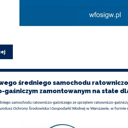
cej
o
Usuwanie
i
unieszkodliwianie
wyrobów
zawierających
wego średniego samochodu ratowniczo
azbest
o-gaśniczym zamontowanym na stałe dl
z
terenu
Gminy
niego samochodu ratowniczo-gaśniczego ze sprzętem ratowniczo-gaśnic
Wieliszew”
undusz Ochrony Środowiska i Gospodarki Wodnej w Warszawie, w formie do
dofinansowano
przez
Wojewódzki
Fundusz