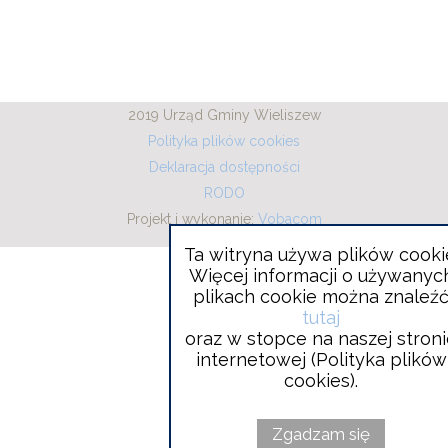
2019 Urząd Gminy Wieliszew
Polityka plików cookies
Deklaracja dostępności
RODO
Projekt i wykonanie:
Will
Vobacom
open
in
Ta witryna używa plików cooki
new
Więcej informacji o używanyc
window
plikach cookie można znaleź
tutaj
oraz w stopce na naszej stron
internetowej (Polityka plików
cookies).
Zgadzam się