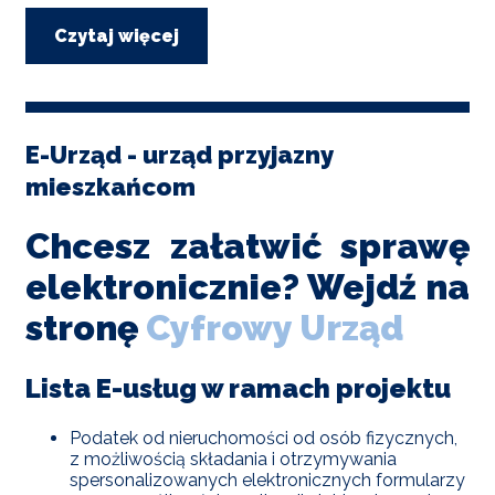
Czytaj więcej
o
Odnowa
i
rozbudowa
placu
zabaw
E-Urząd - urząd przyjazny
w
mieszkańcom
Olszewnicy
Nowej
Chcesz załatwić sprawę
elektronicznie? Wejdź na
stronę
Will
Cyfrowy Urząd
open
Lista E-usług w ramach projektu
in
Podatek od nieruchomości od osób fizycznych,
new
z możliwością składania i otrzymywania
spersonalizowanych elektronicznych formularzy
window