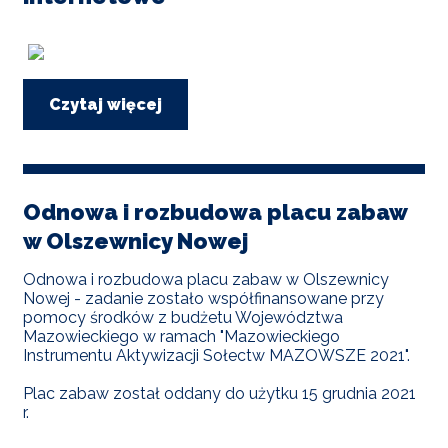
Czytaj więcej
o
Nowa
Forma
informacji
-
medium
Odnowa i rozbudowa placu zabaw
internetowe
w Olszewnicy Nowej
Odnowa i rozbudowa placu zabaw w Olszewnicy
Nowej - zadanie zostało współfinansowane przy
pomocy środków z budżetu Województwa
Mazowieckiego w ramach "Mazowieckiego
Instrumentu Aktywizacji Sołectw MAZOWSZE 2021".
Plac zabaw został oddany do użytku 15 grudnia 2021
r.