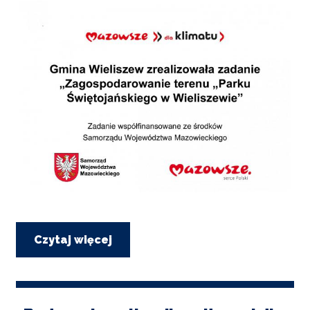
I
TURYSTYKA
OŚWIATA
KULTURA
ODPADY
KOMUNALNE
ZAPŁAĆ
PODATEK
ZDROWIE
Czytaj więcej
o
Zagospodarowanie
KONTAKT
terenu
Parku
Świetojańskiego
CZYSTE
w