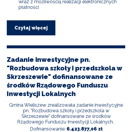
wraz z możliwością realizacji elektronicznych
płatności
Czytaj więcej
o
E-
Urząd
-
urząd
przyjazny
Zadanie inwestycyjne pn.
mieszkańcom
"Rozbudowa szkoły i przedszkola w
Skrzeszewie" dofinansowane ze
środków Rządowego Funduszu
Inwestycji Lokalnych
Gmina Wieliszew zrealizowała zadanie inwestycyjne
pn. "Rozbudowa szkoły i przedszkola w
Skrzeszewie" dofinansowane ze środków
Rządowego Funduszu Inwestycji Lokalnych.
Dofinansowanie:
6.423.877,06 zł