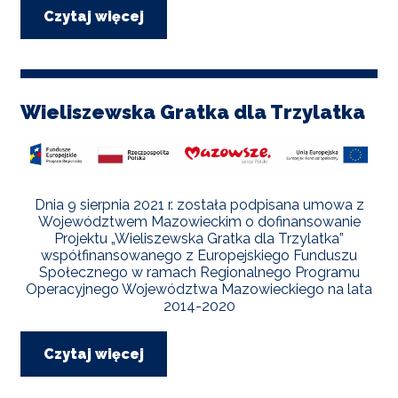
Czytaj więcej
o
„Budowa
kanalizacji
sanitarnej
dla
obszaru
Wieliszewska Gratka dla Trzylatka
ulic
Polnej,
Miłej,
Pogodnej,
Daliowej,
Złotej,
Dnia 9 sierpnia 2021 r. została podpisana umowa z
Deszczowej
Województwem Mazowieckim o dofinansowanie
i
Projektu „Wieliszewska Gratka dla Trzylatka”
Wiosennej
współfinansowanego z Europejskiego Funduszu
w
Społecznego w ramach Regionalnego Programu
Wieliszewie”
Operacyjnego Województwa Mazowieckiego na lata
2014-2020
Czytaj więcej
o
Wieliszewska
Gratka