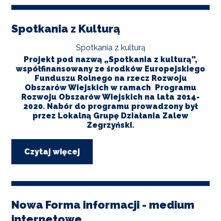
dla
Trzylatka
Spotkania z Kulturą
Spotkania z kulturą
Projekt pod nazwą „Spotkania z kulturą”,
współfinansowany ze środków Europejskiego
Funduszu Rolnego na rzecz Rozwoju
Obszarów Wiejskich w ramach Programu
Rozwoju Obszarów Wiejskich na lata 2014-
2020. Nabór do programu prowadzony był
przez Lokalną Grupę Działania Zalew
Zegrzyński.
Czytaj więcej
o
Spotkania
z
Kulturą
Nowa Forma informacji - medium
internetowe