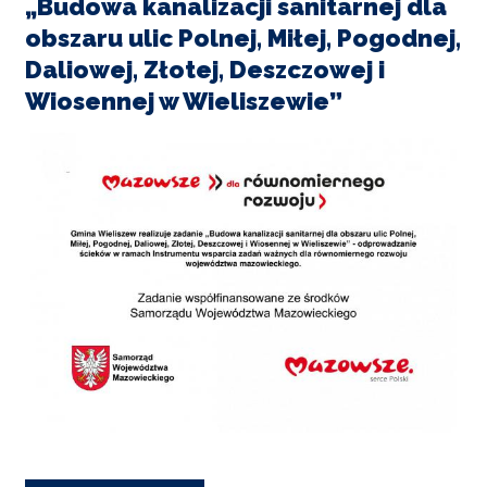
„Budowa kanalizacji sanitarnej dla
POWIETRZE
Wieliszewie
obszaru ulic Polnej, Miłej, Pogodnej,
Daliowej, Złotej, Deszczowej i
REUSE4WILL
Wiosennej w Wieliszewie”
WIELISZEWSKIE
WIANKI