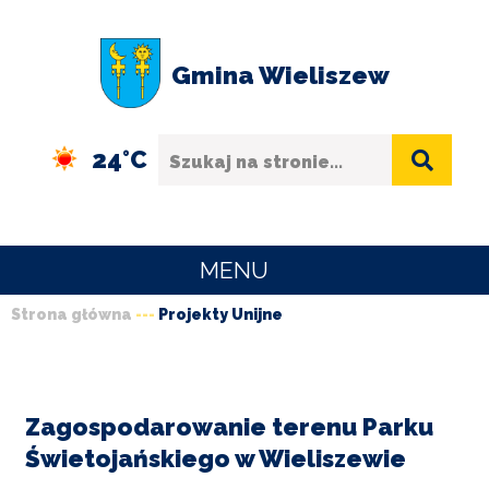
Przejdź
Przejdź
Przejdź
Przejdź
do
do
do
do
Gmina Wieliszew
menu
treści
wyszukiwania
stopki
Szukaj
24°C
MENU
Strona główna
Projekty Unijne
URZĄD
Ścieżka
GMINY
nawigacyjna
O
GMINIE
Zagospodarowanie terenu Parku
Świetojańskiego w Wieliszewie
SPORT