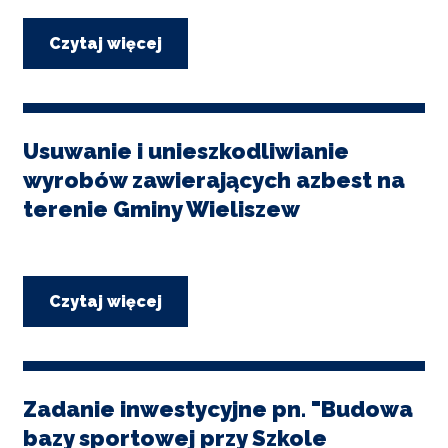
Czytaj więcej
o
Zadanie
inwestycyjne
pn.
"Rozbudowa
szkoły
Usuwanie i unieszkodliwianie
i
wyrobów zawierających azbest na
przedszkola
w
terenie Gminy Wieliszew
Skrzeszewie"
dofinansowane
ze
środków
Rządowego
Czytaj więcej
o
Funduszu
Usuwanie
Inwestycji
i
Lokalnych
unieszkodliwianie
wyrobów
zawierających
Zadanie inwestycyjne pn. "Budowa
azbest
bazy sportowej przy Szkole
na